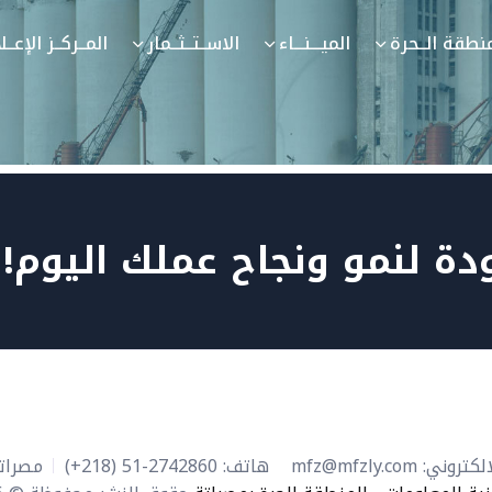
نطقة الــحرة
الميـــنـــاء
الاســتــثــمار
المــركــز الإعــ
ودة لنمو ونجاح عملك اليوم!
الكتروني:
mfz@mfzly.com
هاتف:
2742860-51 (218+)
مصراتة