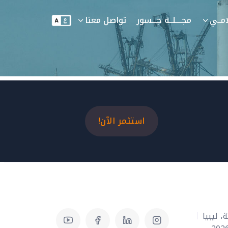
لامــي
مجــــلــة جـــسور
تواصل معنا
استثمر الآن!
، ليبيا