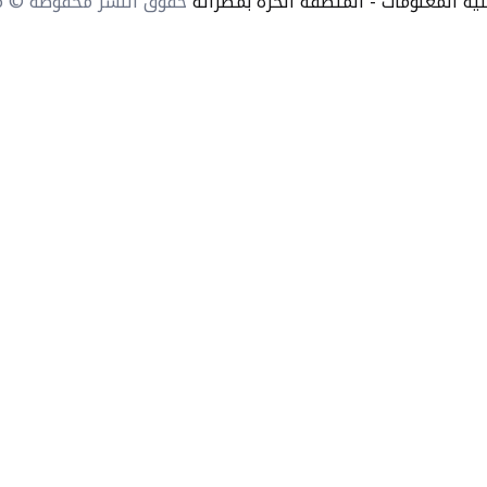
نية المعلومات - المنطقة الحرة بمصراتة
حقوق النشر محفوظة © 2026